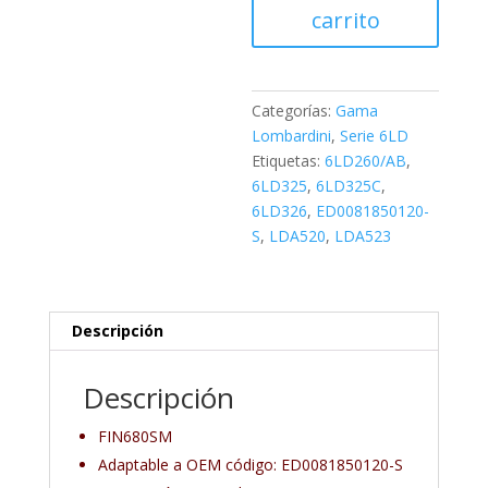
carrito
Categorías:
Gama
Lombardini
,
Serie 6LD
Etiquetas:
6LD260/AB
,
6LD325
,
6LD325C
,
6LD326
,
ED0081850120-
S
,
LDA520
,
LDA523
Descripción
Descripción
FIN680SM
Adaptable a OEM código: ED0081850120-S