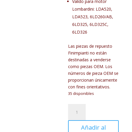
Valido para motor
Lombardini: LDA520,
LDA523, 6LD260/AB,
6LD325, 6LD325C,
6LD326
Las piezas de repuesto
Finimpianti no están
destinadas a venderse
como piezas OEM. Los
números de pieza OEM se
proporcionan únicamente
con fines orientativos.
35 disponibles
FIN680SM
cantidad
Añadir al