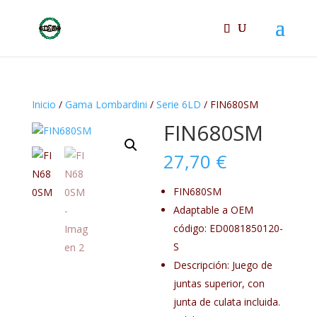
Inicio
/
Gama Lombardini
/
Serie 6LD
/ FIN680SM
FIN680SM
27,70
€
FIN680SM
Adaptable a OEM
código: ED0081850120-
S
Descripción: Juego de
juntas superior, con
junta de culata incluida.