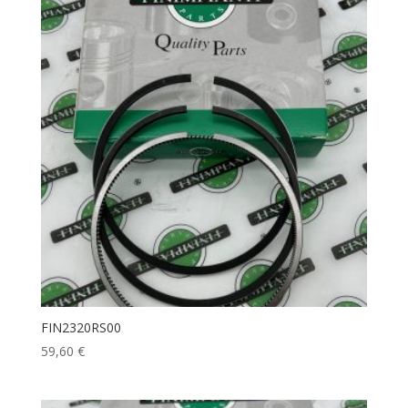
FIN2320RS00
59,60
€