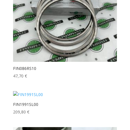
FIN086RS10
47,70
€
FIN1991SL00
209,80
€