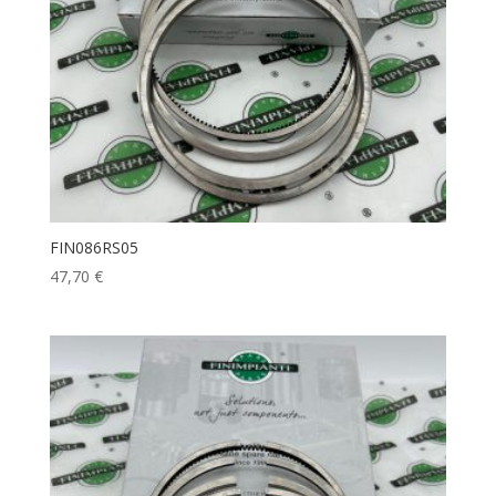
FIN086RS05
47,70
€