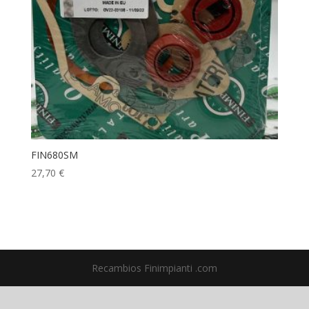
FIN680SM
27,70
€
Recambios Finimpianti .com