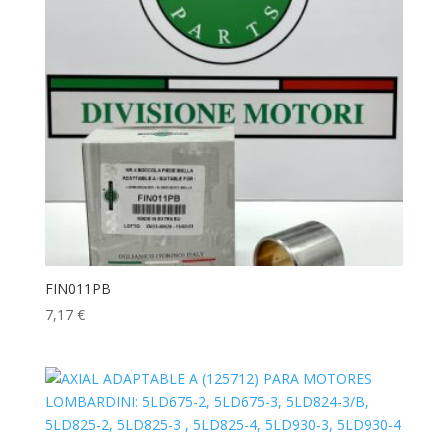
FIN011PB
7,17
€