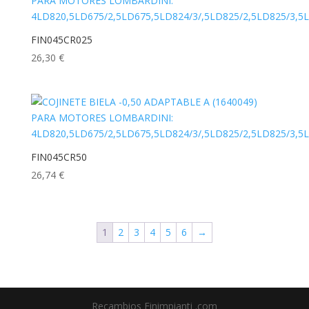
FIN045CR025
26,30
€
FIN045CR50
26,74
€
1
2
3
4
5
6
→
Recambios Finimpianti .com