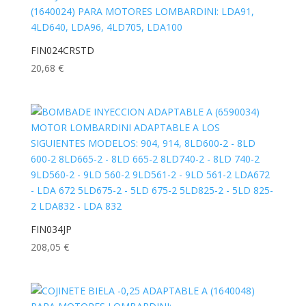
FIN024CRSTD
20,68
€
FIN034JP
208,05
€