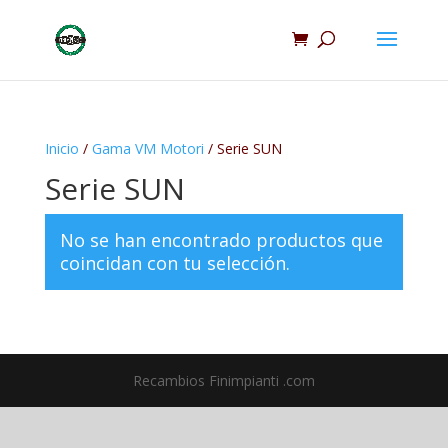
Inicio
/
Gama VM Motori
/ Serie SUN
Serie SUN
No se han encontrado productos que
coincidan con tu selección.
Recambios Finimpianti .com