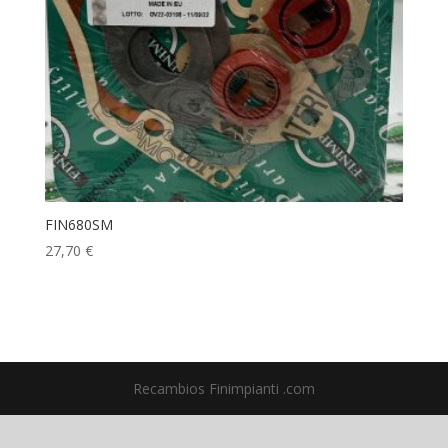
FIN680SM
27,70
€
Recambios Finimpianti .com