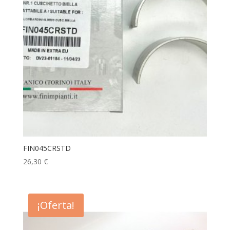
FIN045CRSTD
26,30
€
¡Oferta!