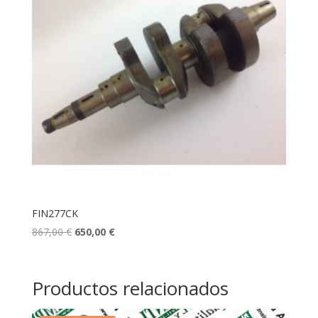
FIN277CK
El
El
867,00
€
650,00
€
precio
precio
original
actual
era:
es:
Productos relacionados
867,00 €.
650,00 €.