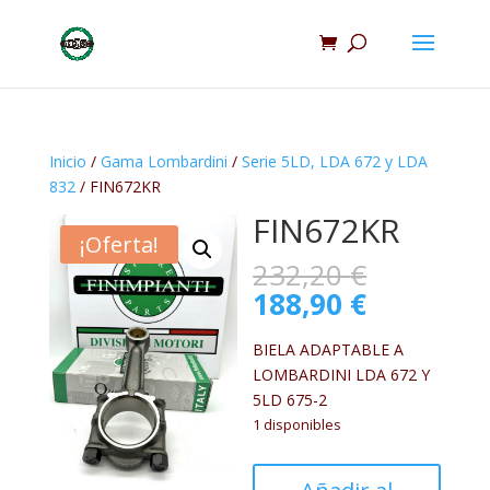
Inicio
/
Gama Lombardini
/
Serie 5LD, LDA 672 y LDA
832
/ FIN672KR
FIN672KR
¡Oferta!
El
232,20
€
precio
El
188,90
€
original
precio
era:
actual
BIELA ADAPTABLE A
232,20 €
es:
LOMBARDINI LDA 672 Y
188,90 €.
5LD 675-2
1 disponibles
FIN672KR