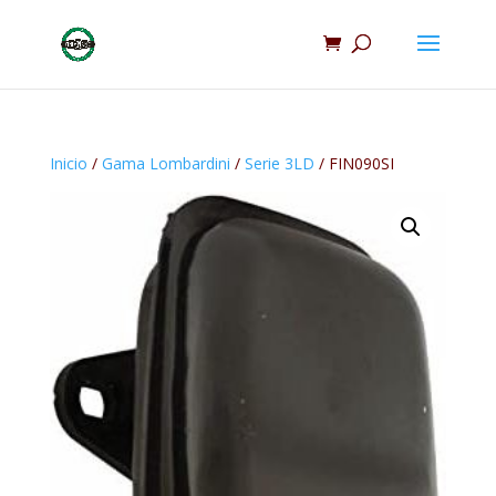
Inicio
/
Gama Lombardini
/
Serie 3LD
/ FIN090SI