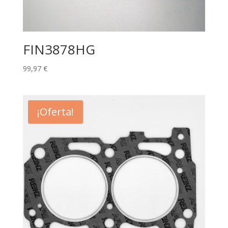
FIN3878HG
99,97
€
¡Oferta!