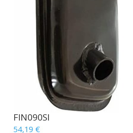
FIN090SI
54,19
€