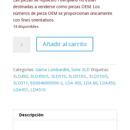
destinadas a venderse como piezas OEM. Los
números de pieza OEM se proporcionan únicamente
con fines orientativos.
14 disponibles
FIN070CO
Añadir al carrito
cantidad
Categorías:
Gama Lombardini
,
Serie 3LD
Etiquetas:
3LD450
,
3LD450/S
,
3LD510
,
3LD510/L
,
3LD510/S
,
3LD511
,
ED0046000900-S
,
LDA 450
,
LDA 80
,
LDA450
,
LDA451
,
LDA510
Descripción