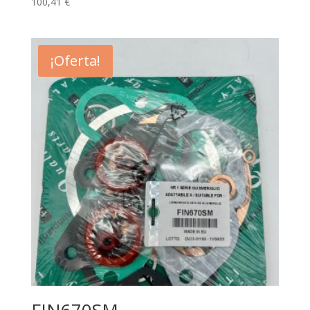
100,41
€
¡Oferta!