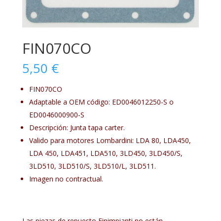
FIN070CO
5,50
€
FIN070CO
Adaptable a OEM código: ED0046012250-S o
ED0046000900-S
Descripción: Junta tapa carter.
Valido para motores Lombardini: LDA 80, LDA450,
LDA 450, LDA451, LDA510, 3LD450, 3LD450/S,
3LD510, 3LD510/S, 3LD510/L, 3LD511.
Imagen no contractual.
Las piezas de repuesto Finimpianti no están