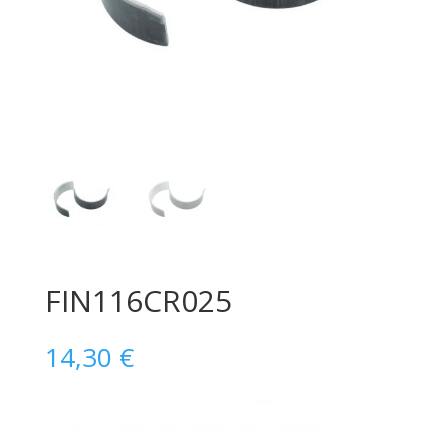
FIN116CR025
14,30
€