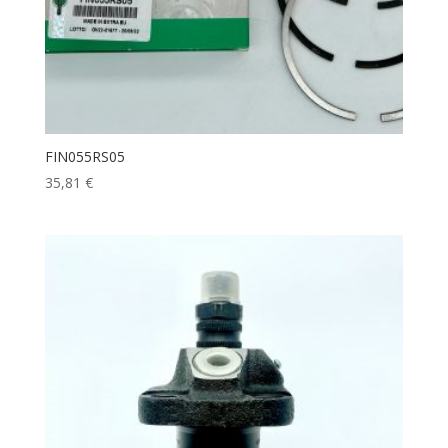
FIN055RS05
35,81
€