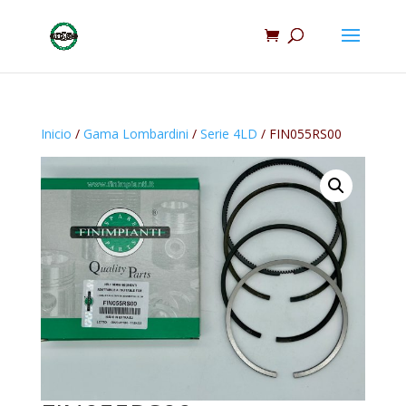
Inicio
/
Gama Lombardini
/
Serie 4LD
/ FIN055RS00