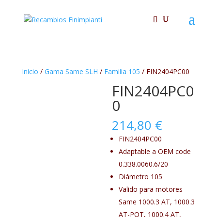
Inicio
/
Gama Same SLH
/
Familia 105
/ FIN2404PC00
FIN2404PC0
0
214,80
€
FIN2404PC00
Adaptable a OEM code
0.338.0060.6/20
Diámetro 105
Valido para motores
Same 1000.3 AT, 1000.3
AT-POT, 1000.4 AT,