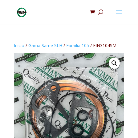
Inicio
/
Gama Same SLH
/
Familia 105
/ FIN3104SM