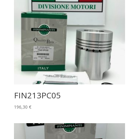
FIN213PC05
196,30
€