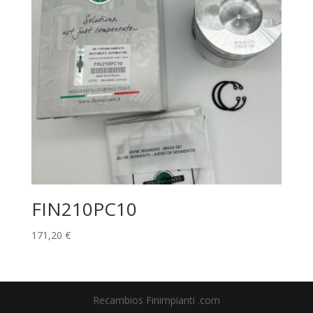
FIN210PC10
171,20
€
Recambios Finimpianti .com