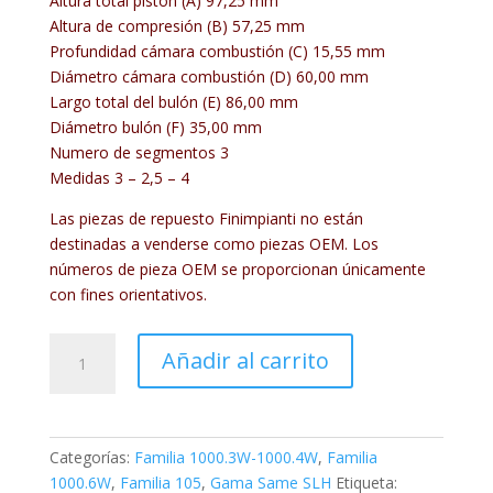
Altura total pistón (A) 97,25 mm
Altura de compresión (B) 57,25 mm
Profundidad cámara combustión (C) 15,55 mm
Diámetro cámara combustión (D) 60,00 mm
Largo total del bulón (E) 86,00 mm
Diámetro bulón (F) 35,00 mm
Numero de segmentos 3
Medidas 3 – 2,5 – 4
Las piezas de repuesto Finimpianti no están
destinadas a venderse como piezas OEM. Los
números de pieza OEM se proporcionan únicamente
con fines orientativos.
FIN219PC00
Añadir al carrito
cantidad
Categorías:
Familia 1000.3W-1000.4W
,
Familia
1000.6W
,
Familia 105
,
Gama Same SLH
Etiqueta: