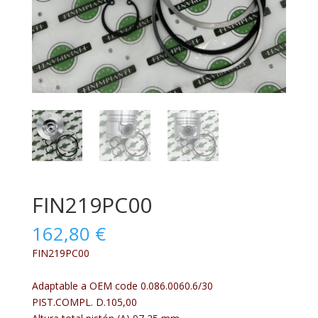
FIN219PC00
162,80
€
FIN219PC00
Adaptable a OEM code 0.086.0060.6/30
PIST.COMPL. D.105,00