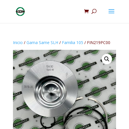
Inicio
/
Gama Same SLH
/
Familia 105
/ FIN219PC00