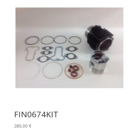
FIN0674KIT
280,00
€