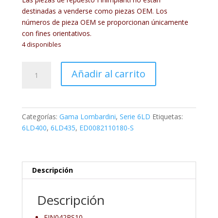
destinadas a venderse como piezas OEM. Los
números de pieza OEM se proporcionan únicamente
con fines orientativos.
4 disponibles
FIN042RS10
Añadir al carrito
cantidad
Categorías:
Gama Lombardini
,
Serie 6LD
Etiquetas:
6LD400
,
6LD435
,
ED0082110180-S
Descripción
Descripción
FIN042RS10