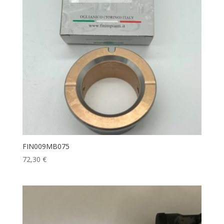
FIN009MB075
72,30
€