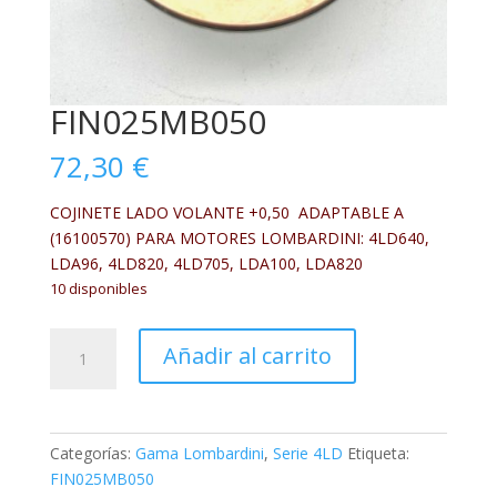
FIN025MB050
72,30
€
COJINETE LADO VOLANTE +0,50 ADAPTABLE A
(16100570) PARA MOTORES LOMBARDINI: 4LD640,
LDA96, 4LD820, 4LD705, LDA100, LDA820
10 disponibles
FIN025MB050
Añadir al carrito
cantidad
Categorías:
Gama Lombardini
,
Serie 4LD
Etiqueta:
FIN025MB050