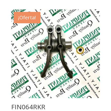
¡Oferta!
FIN064RKR