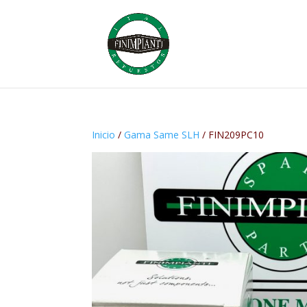
Inicio
/
Gama Same SLH
/ FIN209PC10