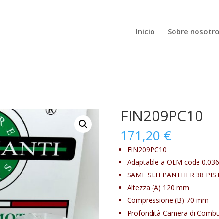
Inicio
Sobre nosotr
FIN209PC10
171,20
€
FIN209PC10
Adaptable a OEM code
0.036
SAME SLH PANTHER 88 PIST
Altezza (A) 120
mm
Compressione (B) 70
mm
Profondità Camera di Combus