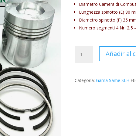
Diametro Camera di Combust
Lunghezza spinotto (E) 80
m
Diametro spinotto (F) 35
m
Numero segmenti
4 Nr 2,5 –
FIN209PC10
Añadir al c
cantidad
Categoría:
Gama Same SLH
Et