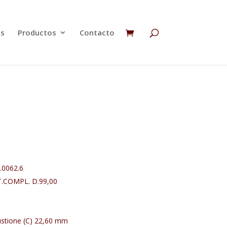
os
Productos
Contacto
.0062.6
.COMPL. D.99,00
tione (C) 22,60
mm