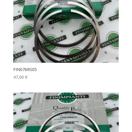
FIN076RS05
47,00
€