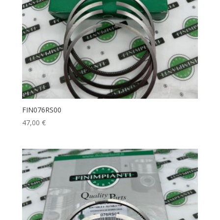
FIN076RS00
47,00
€