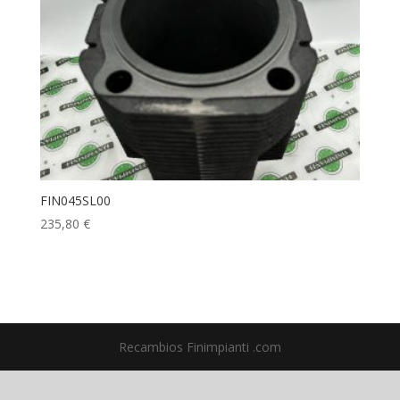
FIN045SL00
235,80
€
Recambios Finimpianti .com