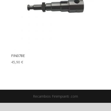
FIN078E
45,90
€
Recambios Finimpianti .com