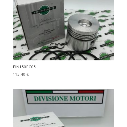
FIN150PC05
113,40
€