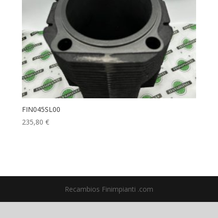
FIN045SL00
235,80
€
Recambios Finimpianti .com