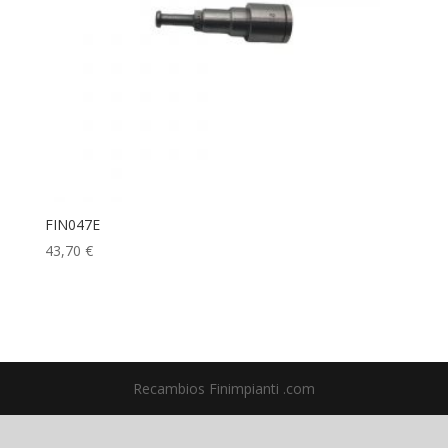
FIN047E
43,70
€
Recambios Finimpianti .com