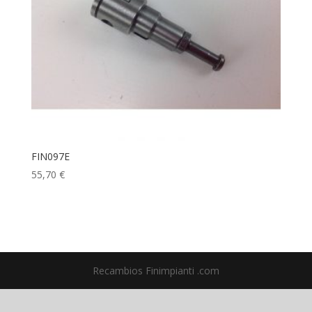
FIN097E
55,70
€
Recambios Finimpianti .com