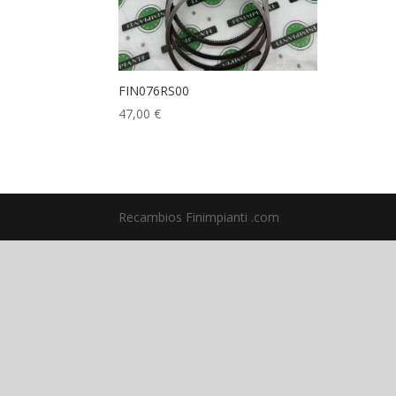
FIN076RS00
47,00
€
Recambios Finimpianti .com