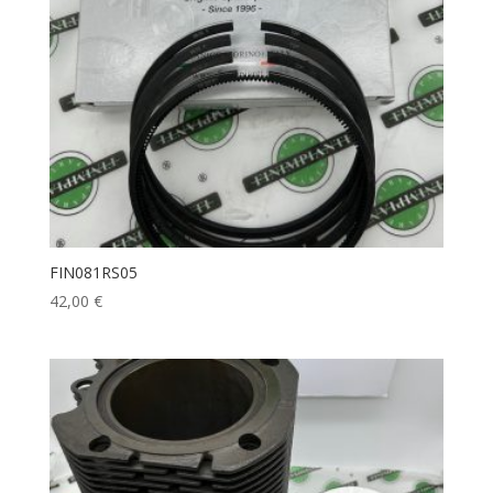
FIN081RS05
42,00
€