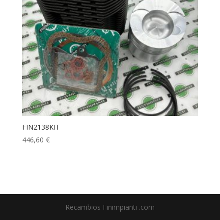
FIN2138KIT
446,60
€
Recambios Finimpianti .com