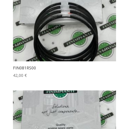
FIN081RS00
42,00
€