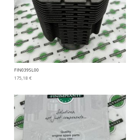
FIN039SL00
175,18
€