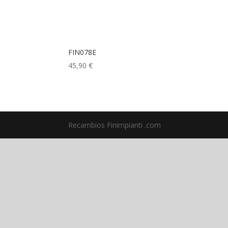
FIN078E
45,90
€
Recambios Finimpianti .com