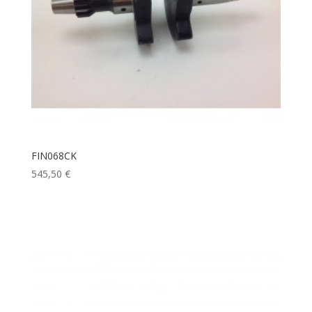
FIN068CK
545,50
€