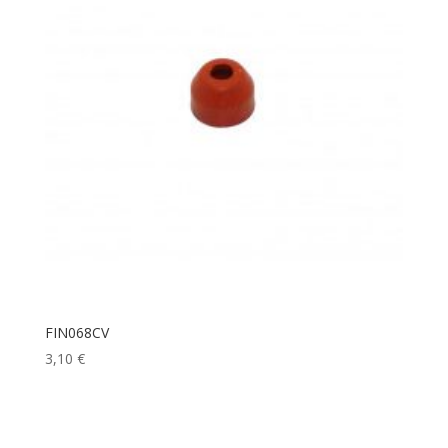
FIN068CV
3,10
€