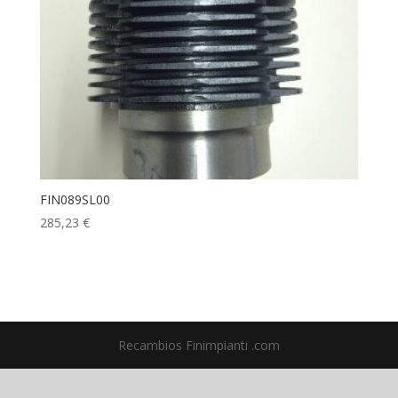
FIN089SL00
285,23
€
Recambios Finimpianti .com