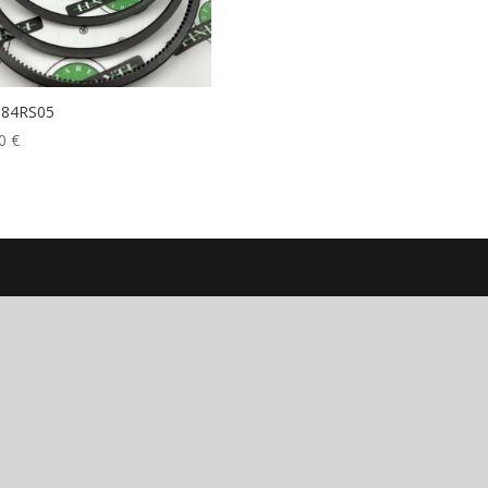
084RS05
00
€