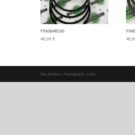
FIN084RS00
FIN
40,00
€
40,
Recambios Finimpianti .com