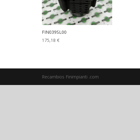
FIN039SL00
175,18
€
Recambios Finimpianti .com